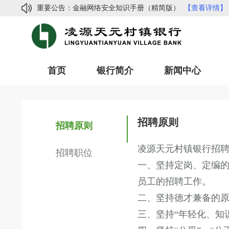
重要公告：
金融网络安全知识手册（精简版）
【查看详情】
常见网络诈骗手法及防范指南
【查看详情】
凌源天元村镇银行2024年度信息披露
【查看详情
凌源天元村镇银行副行长招聘公告
【查看详情】
首页
银行简介
新闻中心
凌源天元村镇银行关于函证集中处理的公示
【查
金融网络安全知识手册（精简版）
【查看详情】
常见网络诈骗手法及防范指南
【查看详情】
招聘原则
凌源天元村镇银行2024年度信息披露
【查看详情
招聘原则
凌源天元村镇银行副行长招聘公告
【查看详情】
凌源天元村镇银行招
招聘职位
一、坚持定岗、定编
员工的招聘工作。
二、坚持德才兼备的
三、坚持“年轻化、知