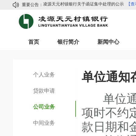
凌源天元村镇银行关于函证集中处理的公示
【查
重要公告：
金融网络安全知识手册（精简版）
【查看详情】
常见网络诈骗手法及防范指南
【查看详情】
凌源天元村镇银行2024年度信息披露
【查看详情
凌源天元村镇银行副行长招聘公告
【查看详情】
首页
银行简介
新闻中心
凌源天元村镇银行关于函证集中处理的公示
【查
金融网络安全知识手册（精简版）
【查看详情】
常见网络诈骗手法及防范指南
【查看详情】
单位通知
个人业务
凌源天元村镇银行2024年度信息披露
【查看详情
凌源天元村镇银行副行长招聘公告
【查看详情】
贷款申请
单位通知
公司业务
项时不约
中间业务
款日期和