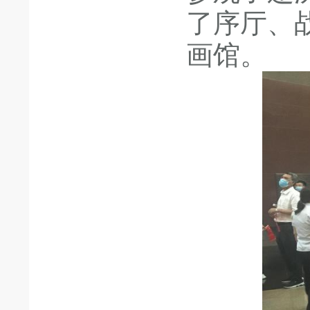
了序厅、
画馆。