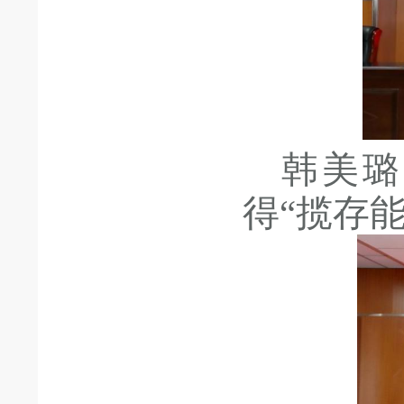
韩美璐
得
“揽存